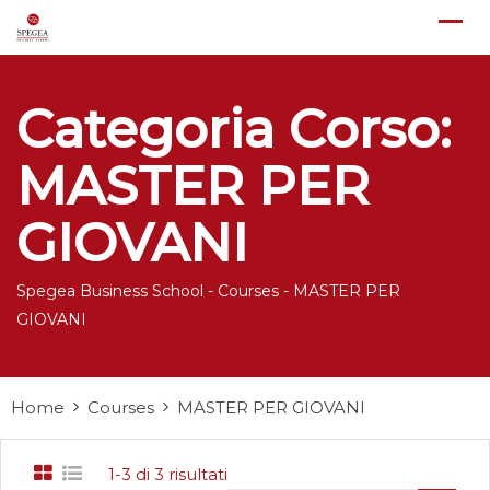
Skip
to
content
Categoria Corso:
MASTER PER
GIOVANI
Spegea Business School
-
Courses
-
MASTER PER
GIOVANI
Home
Courses
MASTER PER GIOVANI
1-3 di 3 risultati