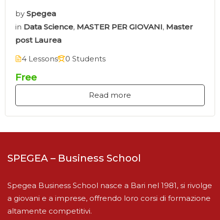
by
Spegea
in
Data Science
,
MASTER PER GIOVANI
,
Master
post Laurea
4 Lessons
0 Students
Free
Read more
SPEGEA – Business School
Spegea Business School nasce a Bari nel 1981, si rivolge
a giovani e a imprese, offrendo loro corsi di formazione
altamente competitivi.