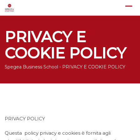
Skip
to
content
PRIVACY E
COOKIE POLICY
Spegea Business School
-
PRIVACY E COOKIE POLICY
PRIVACY POLICY
Questa policy privacy e cookies è fornita agli