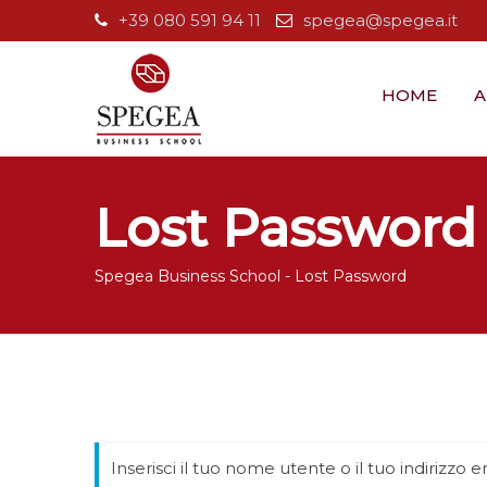
Skip
+39 080 591 94 11
spegea@spegea.it
to
content
HOME
A
Lost Password
Spegea Business School
-
Lost Password
Inserisci il tuo nome utente o il tuo indirizzo e