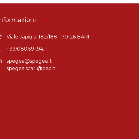
Informazioni
Viale Japigia, 182/188 - 70126 BARI
+39/080.591.94.11
spegea@spegea.it
spegea.scarl@pec.it