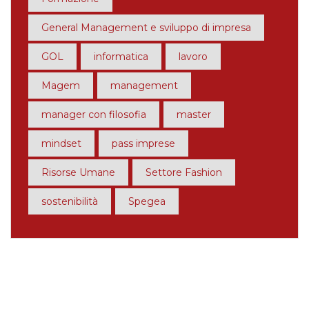
General Management e sviluppo di impresa
GOL
informatica
lavoro
Magem
management
manager con filosofia
master
mindset
pass imprese
Risorse Umane
Settore Fashion
sostenibilità
Spegea