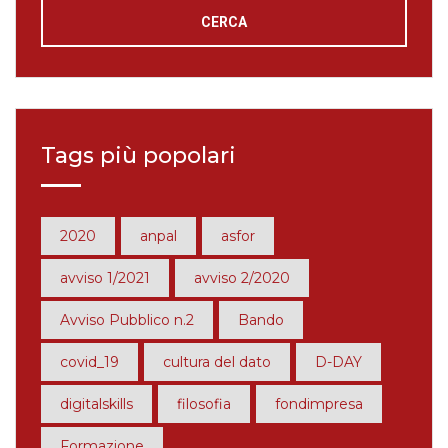
Tags più popolari
2020
anpal
asfor
avviso 1/2021
avviso 2/2020
Avviso Pubblico n.2
Bando
covid_19
cultura del dato
D-DAY
digitalskills
filosofia
fondimpresa
Formazione