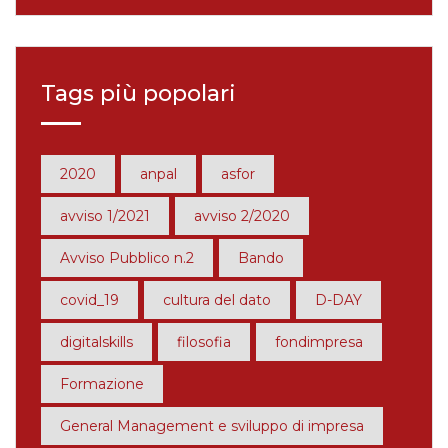
Tags più popolari
2020
anpal
asfor
avviso 1/2021
avviso 2/2020
Avviso Pubblico n.2
Bando
covid_19
cultura del dato
D-DAY
digitalskills
filosofia
fondimpresa
Formazione
General Management e sviluppo di impresa