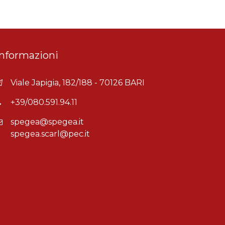
Informazioni
Viale Japigia, 182/188 - 70126 BARI
+39/080.591.94.11
spegea@spegea.it
spegea.scarl@pec.it