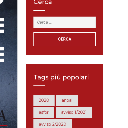
Cerca
Ricerca
per:
Tags più popolari
2020
anpal
asfor
avviso 1/2021
avviso 2/2020