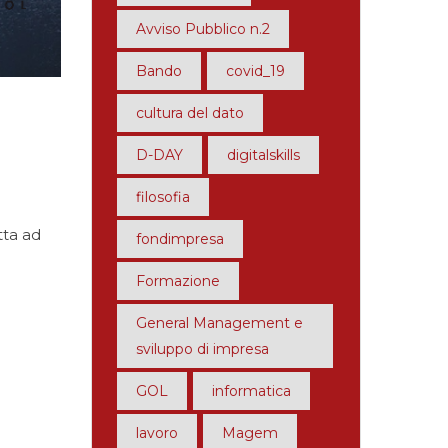
Avviso Pubblico n.2
Bando
covid_19
cultura del dato
D-DAY
digitalskills
filosofia
tta ad
fondimpresa
Formazione
General Management e
sviluppo di impresa
GOL
informatica
lavoro
Magem