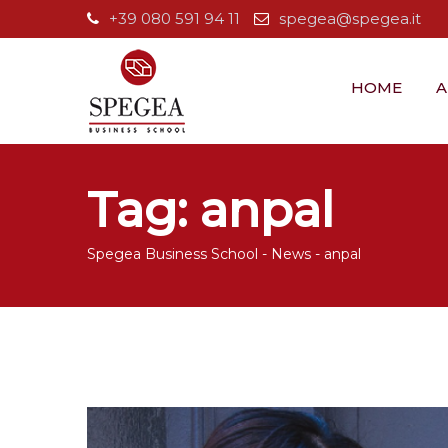
Skip
+39 080 591 94 11
spegea@spegea.it
to
content
HOME
A
Tag:
anpal
Spegea Business School
-
News
-
anpal