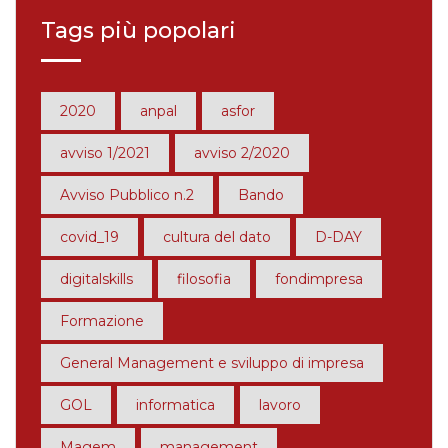
Tags più popolari
2020
anpal
asfor
avviso 1/2021
avviso 2/2020
Avviso Pubblico n.2
Bando
covid_19
cultura del dato
D-DAY
digitalskills
filosofia
fondimpresa
Formazione
General Management e sviluppo di impresa
GOL
informatica
lavoro
Magem
management