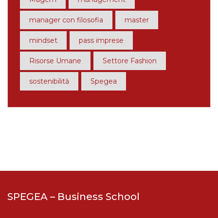
manager con filosofia
master
mindset
pass imprese
Risorse Umane
Settore Fashion
sostenibilità
Spegea
SPEGEA – Business School